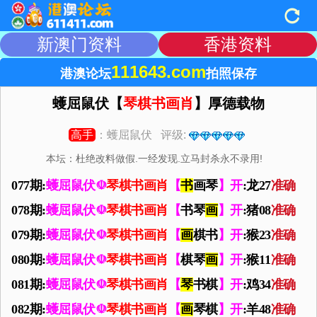
新澳门资料
香港资料
111643.com
港澳论坛
拍照保存
蠖屈鼠伏【
琴棋书画肖
】厚德载物
高手
：蠖屈鼠伏 评级:
本坛：杜绝改料做假.一经发现.立马封杀永不录用!
077期:
蠖屈鼠伏
☫
琴棋书画肖
【
书
画琴
】
开
:龙27
准确
078期:
蠖屈鼠伏
☫
琴棋书画肖
【
书琴
画
】
开
:猪08
准确
079期:
蠖屈鼠伏
☫
琴棋书画肖
【
画
棋书
】
开
:猴23
准确
080期:
蠖屈鼠伏
☫
琴棋书画肖
【
棋琴
画
】
开
:猴11
准确
081期:
蠖屈鼠伏
☫
琴棋书画肖
【
琴
书棋
】
开
:鸡34
准确
082期:
蠖屈鼠伏
☫
琴棋书画肖
【
画
琴棋
】
开
:羊48
准确