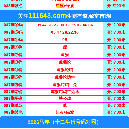
083
期波色
红波
+绿波
开:
红23准
111643.com
关注
生财有道,致富首选!
087
期⑩码
开:
？00未
05.47.26.22.30.17.35.02.46.06
087
期⑤
码
05.47.26.22.30
开:
？00未
087
期①码
05
开:
？00未
087
期①肖
虎
开:
？00未
087
期②肖
虎猴
开:
？00未
087
期③肖
虎猴蛇
开:
？00未
087
期④肖
虎猴蛇鸡
开:
？00未
087
期⑤肖
虎猴蛇鸡牛
开:
？00未
087
期⑥肖
虎猴蛇鸡牛兔
开:
？00未
087
期⑦肖
虎猴蛇鸡牛兔马
开:
？00未
087
期平肖
铁公鸡
开:
？00未
087
期单双
单
开:
？00未
087
期波色
红波+绿波
开:
？00未
2026马年（十二生肖号码对照）