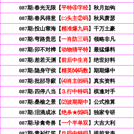
087期:
春光无限【
平特④字经
】秋月如钩
087期:
春风得意【
㈡头主②码
】秋风萧瑟
087期:
投山窜海【
精准爆九码
】千万土豪
087期:
弯路贵思【
一肖防三码
】领略非凡
087期:
卯不对榫【
动物猜平特
】最猛爆料
087期:
差若天渊【
前后中生肖
】绝世好料
087期:
隐身守侯【
精英⒁码数
】期期爆中
087期:
批郤导窾【
⑷肖主⑻码
】真实资料
087期:
四停八当【
⒊行中特码
】棋逢对手
087期:
桑榆之景【
⑵波期期中
】公式推算
087期:
泪滴成冰【
绝杀★⒂码
】独家专研
087期:
珍禽奇兽【
一个半单双
】大吉大利
087期:
青衫忆笙【
⒔码中特码
】提前发表