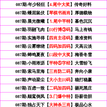
087期:
年少轻狂【
4.尾中大奖
】传奇好料
087期:
蠖屈鼠伏【
琴棋书画肖
】厚德载物
087期:
晨光微曦【
⒈尾中平特
】暮色沉沉
087期:
羽翮飞肉【
㈢行博③码
】马上有钱
087期:
实施寻得【
四肖主④码
】最准资料
087期:
云雾缭绕【
四码加四码
】天高云淡
087期:
蝉鸣夏夜【
㈡段中大奖
】梅香冬雪
087期:
小雨淅沥【
平特⑤字经
】大雪纷飞
087期:
索马里海【
三肖防二码
】奔向小康
087期:
声动梁尘【
大小主㈢码
】稳打稳赢
087期:
百虑一致【
二码加四码
】砸死黑庄
087期:
颠鸾倒凤【
⒊门爆中特
】卧薪尝胆
087期:
独占天下【
大神杀三肖
】极品心水