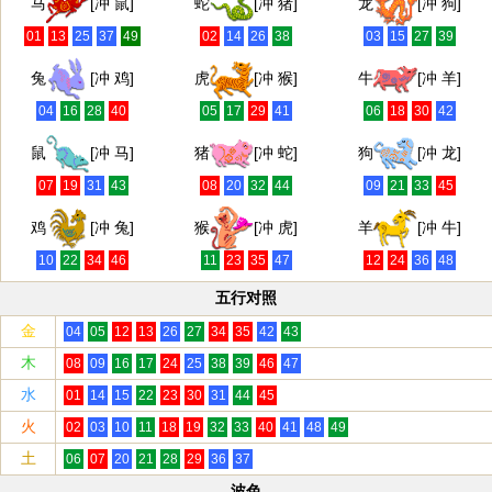
马
[冲 鼠]
蛇
[冲 猪]
龙
[冲 狗]
01
13
25
37
49
02
14
26
38
03
15
27
39
兔
[冲 鸡]
虎
[冲 猴]
牛
[冲 羊]
04
16
28
40
05
17
29
41
06
18
30
42
鼠
[冲 马]
猪
[冲 蛇]
狗
[冲 龙]
07
19
31
43
08
20
32
44
09
21
33
45
鸡
[冲 兔]
猴
[冲 虎]
羊
[冲 牛]
10
22
34
46
11
23
35
47
12
24
36
48
五行对照
金
04
05
12
13
26
27
34
35
42
43
木
08
09
16
17
24
25
38
39
46
47
水
01
14
15
22
23
30
31
44
45
火
02
03
10
11
18
19
32
33
40
41
48
49
土
06
07
20
21
28
29
36
37
波色