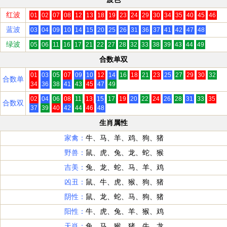
红波
01
02
07
08
12
13
18
19
23
24
29
30
34
35
40
45
46
蓝波
03
04
09
10
14
15
20
25
26
31
36
37
41
42
47
48
绿波
05
06
11
16
17
21
22
27
28
32
33
38
39
43
44
49
合数单双
01
03
05
07
09
10
12
14
16
18
21
23
25
27
29
30
32
合数单
34
36
38
41
43
45
47
49
02
04
06
08
11
13
15
17
19
20
22
24
26
28
31
33
35
合数双
37
39
40
42
44
46
48
生肖属性
家禽：
牛、马、羊、鸡、狗、猪
野兽：
鼠、虎、兔、龙、蛇、猴
吉美：
兔、龙、蛇、马、羊、鸡
凶丑：
鼠、牛、虎、猴、狗、猪
阴性：
鼠、龙、蛇、马、狗、猪
阳性：
牛、虎、兔、羊、猴、鸡
天肖：
兔、马、猴、猪、牛、龙