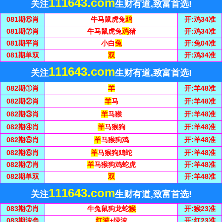
111643.com
关注
生财有道,致富首选!
081
期⑥肖
牛马鼠虎兔
鸡
开:
鸡34准
081
期⑦肖
牛马鼠虎兔
鸡
猪
开:
鸡34准
081
期平肖
小白
兔
开:
兔04准
081
期单双
双
开:
鸡34准
111643.com
关注
生财有道,致富首选!
082
期①肖
羊
开:
羊48准
082
期②肖
羊
马
开:
羊48准
082
期③肖
羊
马猴
开:
羊48准
082
期④肖
羊
马猴狗
开:
羊48准
082
期⑤肖
羊
马猴狗鸡
开:
羊48准
082
期⑥肖
羊
马猴狗鸡蛇
开:
羊48准
082
期⑦肖
羊
马猴狗鸡蛇虎
开:
羊48准
082
期单双
双
开:
羊48准
111643.com
关注
生财有道,致富首选!
083
期⑦肖
牛兔鼠狗龙蛇
猴
开:
猴23准
083
期波色
红波
+绿波
开:
红23准