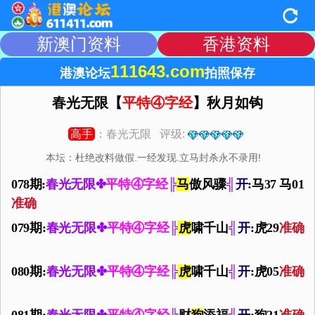
新澳门资料
香港资料
111643.com
港澳论坛
拍照保存
春光无限【
平特④字经
】秋月如钩
高手
：春光无限 评级:
本坛：杜绝改料做假.一经发现.立马封杀永不录用!
078期:
春光无限
✤
平特④字经
╠
马
傲风骤
╣
开
:马37 马01
准确
079期:
春光无限
✤
平特④字经
╠
虎
啸千山
╣
开
:虎29
准确
080期:
春光无限
✤
平特④字经
╠
虎
啸千山
╣
开
:虎05
准确