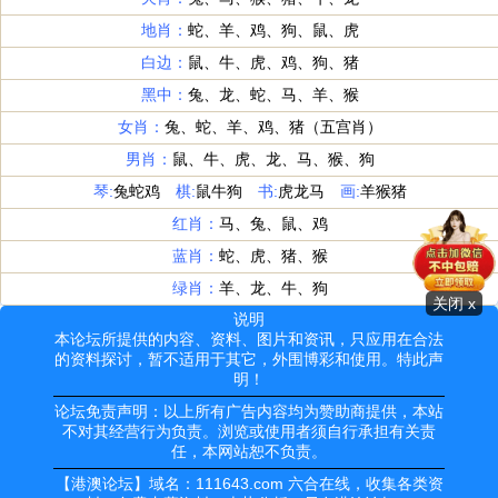
地肖：
蛇、羊、鸡、狗、鼠、虎
白边：
鼠、牛、虎、鸡、狗、猪
黑中：
兔、龙、蛇、马、羊、猴
女肖：
兔、蛇、羊、鸡、猪（五宫肖）
男肖：
鼠、牛、虎、龙、马、猴、狗
琴:
兔蛇鸡
棋:
鼠牛狗
书:
虎龙马
画:
羊猴猪
红肖：
马、兔、鼠、鸡
蓝肖：
蛇、虎、猪、猴
绿肖：
羊、龙、牛、狗
关闭 x
说明
本论坛所提供的内容、资料、图片和资讯，只应用在合法
的资料探讨，暂不适用于其它，外围博彩和使用。特此声
明！
论坛免责声明：以上所有广告内容均为赞助商提供，本站
不对其经营行为负责。浏览或使用者须自行承担有关责
任，本网站恕不负责。
【港澳论坛】域名：111643.com 六合在线，收集各类资