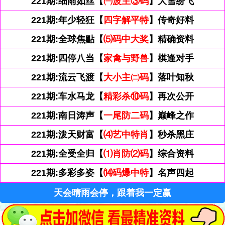
221期:细雨如丝【
㈠波主③码
】大雪纷飞
221期:年少轻狂【
四字解平特
】传奇好料
221期:全球焦點【
⑸码中大奖
】精确资料
221期:四停八当【
家禽与野兽
】棋逢对手
221期:流云飞渡【
大小主㈡码
】落叶知秋
221期:车水马龙【
精彩杀⑩码
】再次公开
221期:南日涛声【
一尾防二码
】巅峰之作
221期:泼天财富【
⑷艺中特肖
】秒杀黑庄
221期:全受全归【
⑴肖防⑵码
】综合资料
221期:多彩多姿【
⒁码爆中特
】名声四起
天会晴雨会停，跟着我一定赢