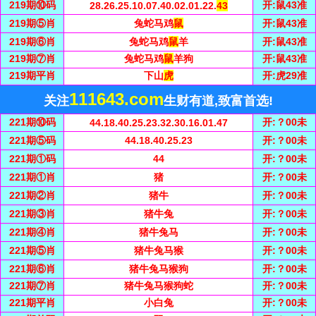
219
期⑩码
开:
鼠43准
28.26.25.10.07.40.02.01.22.
43
219
期⑤肖
兔蛇马鸡
鼠
开:
鼠43准
219
期⑥肖
兔蛇马鸡
鼠
羊
开:
鼠43准
219
期⑦肖
兔蛇马鸡
鼠
羊狗
开:
鼠43准
219
期平肖
下山
虎
开:
虎29准
111643.com
关注
生财有道,致富首选!
221
期⑩码
开:
？00未
44.18.40.25.23.32.30.16.01.47
221
期⑤
码
44.18.40.25.23
开:
？00未
221
期①码
44
开:
？00未
221
期①肖
猪
开:
？00未
221
期②肖
猪牛
开:
？00未
221
期③肖
猪牛兔
开:
？00未
221
期④肖
猪牛兔马
开:
？00未
221
期⑤肖
猪牛兔马猴
开:
？00未
221
期⑥肖
猪牛兔马猴狗
开:
？00未
221
期⑦肖
猪牛兔马猴狗蛇
开:
？00未
221
期平肖
小白兔
开:
？00未