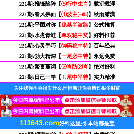
221期:
椎锋陷阵【
⑸行中生肖
】载沉载浮
221期:
春风拂面【
⑴波主㈠码
】秋雨潇潇
221期:
平面对称【
稳禁半波路
】公式推算
221期:
水煮青蛙【
单双稳中奖
】好料推荐
221期:
心灵手巧【
⒁码稳中特
】百年经典
221期:
勃大精深【
一尾必中特
】永远免费
221期:
繁言蔓词【
②肖防⑵肖
】绝对好料
221期:
日已三竿【
⒈尾中平特
】实力精准
关注我你不会损失什么.悄悄离开你会错过很多财富
111643.com
好料这里找,本站都是宝