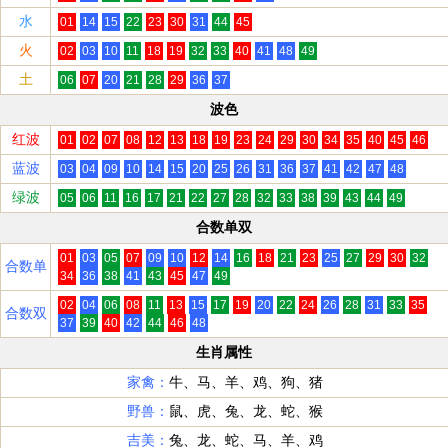
水
01
14
15
22
23
30
31
44
45
火
02
03
10
11
18
19
32
33
40
41
48
49
土
06
07
20
21
28
29
36
37
波色
红波
01
02
07
08
12
13
18
19
23
24
29
30
34
35
40
45
46
蓝波
03
04
09
10
14
15
20
25
26
31
36
37
41
42
47
48
绿波
05
06
11
16
17
21
22
27
28
32
33
38
39
43
44
49
合数单双
01
03
05
07
09
10
12
14
16
18
21
23
25
27
29
30
32
合数单
34
36
38
41
43
45
47
49
02
04
06
08
11
13
15
17
19
20
22
24
26
28
31
33
35
合数双
37
39
40
42
44
46
48
生肖属性
家禽：
牛、马、羊、鸡、狗、猪
野兽：
鼠、虎、兔、龙、蛇、猴
吉美：
兔、龙、蛇、马、羊、鸡