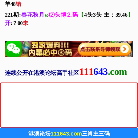
羊48
错
221期:
春花秋月
ω
⑵头博⒉码
【
4头3头 主：39.46
】
开
:？00
未
111
643
.com
连续公开在港澳论坛高手社区
港澳论坛
111643.com
三肖主三码